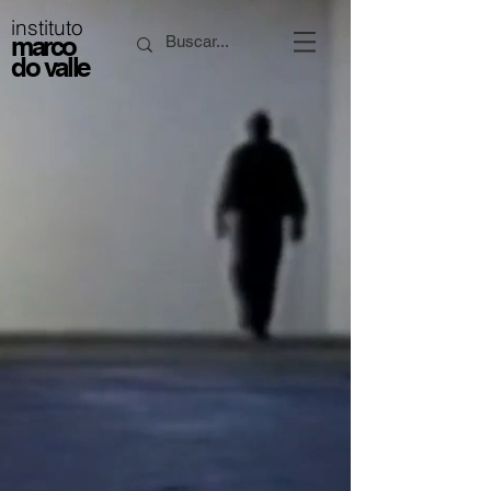
instituto
marco
do valle